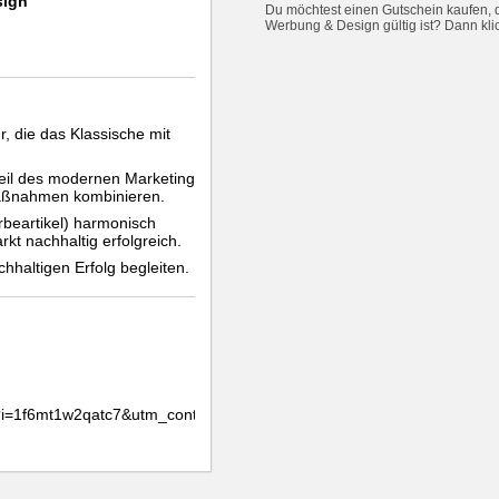
sign
Du möchtest einen Gutschein kaufen, d
Werbung & Design gültig ist? Dann kl
, die das Klassische mit
dteil des modernen Marketing
 Maßnahmen kombinieren.
rbeartikel) harmonisch
kt nachhaltig erfolgreich.
haltigen Erfolg begleiten.
/?i=1f6mt1w2qatc7&utm_content=329qpo4