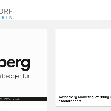
We use cookies
We use cookies and other technologies on our website. Some of these are
essential, while others help us to improve this website and your
experience. Personal data can be processed (e.g. IP addresses), e.g. B. for
personalized ads and content or ad and content measurement. You can
find more information about the use of your data in our
data protection
declaration. You can revoke or adjust your selection at any time under
Settings.
Only essential
Accept all
Settings
Kayserberg Marketing Werbung &
Stadtallendorf