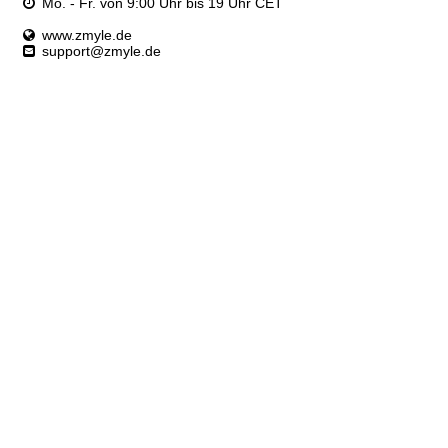
Mo. - Fr. von 9:00 Uhr bis 19 Uhr CET
www.zmyle.de
support@zmyle.de